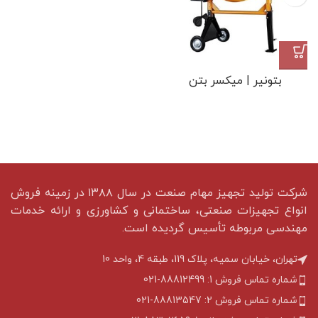
بتونیر | میکسر بتن
شرکت تولید تجهیز مهام صنعت در سال ۱۳۸۸ در زمینه فروش
انواع تجهیزات صنعتی، ساختمانی و کشاورزی و ارائه خدمات
مهندسی مربوطه تأسیس گردیده است.
تهران، خیابان سمیه، پلاک 119، طبقه 4، واحد 10
شماره تماس فروش 1: 88812499-021
شماره تماس فروش 2: 88813547-021