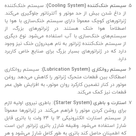
سیستم خنک‌کننده (Cooling System):
سیستم خنک‌کننده
از داغ شدن بیش از حد موتور و آلترناتور جلوگیری می‌کند.
ژنراتورهای کوچک معمولاً دارای سیستم خنک‌سازی با هوا یا
اصطلاحاً هوا خنک هستند. در ژنراتورهای بزرگ، از
سیستم‌های خنک‌سازی با آب استفاده می‌شود. نوع دیگری
از سیستم خنک‌کننده ژنراتور به نام هیدروژن خنک نیز وجود
دارد که در ژنراتورهای بسیار بزرگ برای صنایع خاص کاربرد
دارد.
سیستم روانکاری (Lubrication System):
سیستم روانکاری
اصطکاک بین قطعات متحرک ژنراتور را کاهش می‌دهد. روغن
موتور در کنار تضمین کارکرد روان موتور، به افزایش طول عمر
قطعات نیز کمک می‌کند.
استارت و باطری (Starter System):
باطری نیروی اولیه لازم
برای روشن کردن موتور را فراهم می‌کند. در ژنراتورها معمولاً
از سیستم استارت الکترونیکی 12 یا 24 ولت با باتری قابل
شارژ استفاده می‌شود. وظیفه شارژر باتری ژنراتور این است
که اطمینان حاصل کند باتری به طور کامل شارژ می‌شود و هر