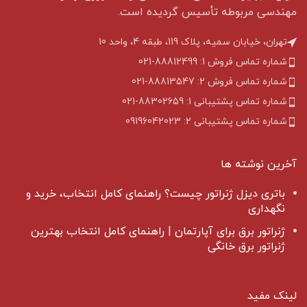
مهندسی مربوطه تأسیس گردیده است.
تهران، خیابان سمیه، پلاک 119، طبقه 4، واحد 10
شماره تماس فروش 1: 88812499-021
شماره تماس فروش 2: 88813547-021
شماره تماس پشتیبانی 1: 88302659-021
شماره تماس پشتیبانی 2: 09196042023
آخرین نوشته ها
باتری دیزل ژنراتور چیست؟ راهنمای کامل انتخاب، خرید و
نگهداری
ژنراتور برق برای آپارتمان | راهنمای کامل انتخاب بهترین
ژنراتور برق خانگی
لینک مفید