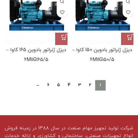
دیزل ژنراتور بادوین 150 کاوا –
دیزل ژنراتور بادوین 165 کاوا –
6M11G165/5
6M11G150/5
→
6
5
4
3
2
1
شرکت تولید تجهیز مهام صنعت در سال ۱۳۸۸ در زمینه فروش
انواع تجهیزات صنعتی، ساختمانی و کشاورزی و ارائه خدمات