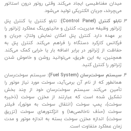
میدان مغناطیسی ایجاد می‌کند. وقتی روتور درون استاتور
می‌چرخد، جریان الکتریکی تولید می‌شود.
تابلو کنترل (Control Panel):
تابلو کنترل یا کنترل پنل
ژنراتور وظیفه مدیریت، کنترل و مانیتورینگ عملکرد ژنراتور را
بر عهده دارد. کنترل پنل امکان نمایش ولتاژ، جریان و
فرکانس کارکرد دستگاه را فراهم می‌کند. کنترل پنل به
حفاظت از ژنراتور در برابر اضافه بار یا خرابی کمک می‌کند.
همچنین، به این طریق، می‌توانید روشن و خاموش شدن
ژنراتور را کنترل کنید.
سیستم سوخت‌رسان (Fuel System):
سیستم سوخت‌رسان
همانطور که از نام آن برمی‌آید، سوخت مورد نیاز موتور را
تأمین می‌کند. سیستم سوخت‌رسان خود از چند بخش
تشکیل شده است که عبارتند از مخزن سوخت (ذخیره
سوخت)، پمپ سوخت (انتقال سوخت به موتور)، فیلتر
سوخت (حذف ناخالصی‌ها) و انژکتورهای سوخت (تزریق
سوخت). اندازه مخزن سوخت بسته به اندازه موتور و مدت
زمان عملکرد متفاوت است.