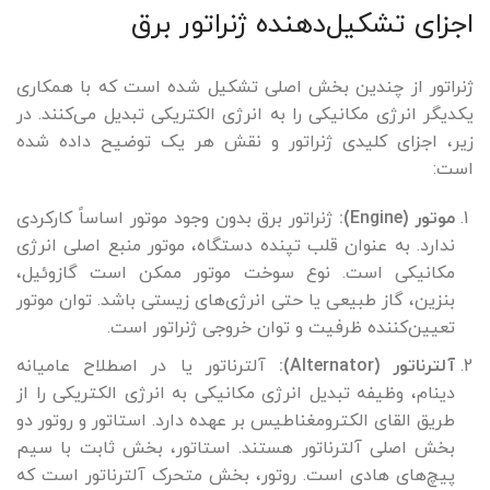
اجزای تشکیل‌دهنده ژنراتور برق
ژنراتور از چندین بخش اصلی تشکیل شده است که با همکاری
یکدیگر انرژی مکانیکی را به انرژی الکتریکی تبدیل می‌کنند. در
زیر، اجزای کلیدی ژنراتور و نقش هر یک توضیح داده شده
است:
موتور (Engine):
ژنراتور برق بدون وجود موتور اساساً کارکردی
ندارد. به عنوان قلب تپنده دستگاه، موتور منبع اصلی انرژی
مکانیکی است. نوع سوخت موتور ممکن است گازوئیل،
بنزین، گاز طبیعی یا حتی انرژی‌های زیستی باشد. توان موتور
تعیین‌کننده ظرفیت و توان خروجی ژنراتور است.
آلترناتور (Alternator):
آلترناتور یا در اصطلاح عامیانه
دینام، وظیفه تبدیل انرژی مکانیکی به انرژی الکتریکی را از
طریق القای الکترومغناطیس بر عهده دارد. استاتور و روتور دو
بخش اصلی آلترناتور هستند. استاتور، بخش ثابت با سیم
پیچ‌های هادی است. روتور، بخش متحرک آلترناتور است که