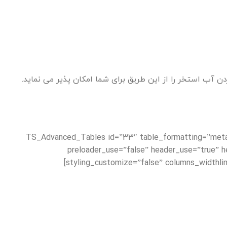
[TS_Advanced_Tables id=”33″ table_formatting=”met
preloader_use=”false” header_use=”true” h
styling_customize=”false” columns_widthli