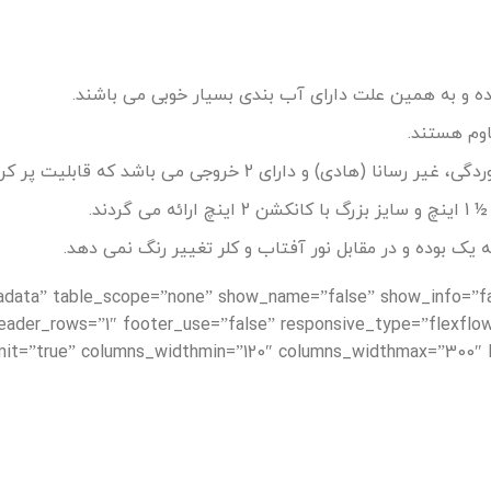
ده و به همین علت دارای آب بندی بسیار خوبی می باشند.
اوم هستند.
یت پر کردن آب استخر را از این طریق برای شما امکان پذیر می نماید.
ردند.
adata” table_scope=”none” show_name=”false” show_info=”f
eader_rows=”1″ footer_use=”false” responsive_type=”flexflo
mit=”true” columns_widthmin=”120″ columns_widthmax=”300″ li