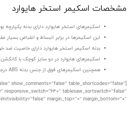
مشخصات اسکیمر استخر هایوارد
اسکیمرهای استخر هایوارد دارای بدنه یکپارچه بو
این اسکیمرها در برابر انبساط و انقباض بسیار مق
بدنه اسکیمر استخر هایوارد دارای خاصیت ضد خوردگی، غیر رسانا (هادی) و دارای 2 خروجی می باشد که قابل
اسکیمرهای هایوارد در دو سایز کوچک با کانکشن ½ 1 اینچ و سایز بزرگ با کانکشن 2 اینچ ارائه می گ
همچنین اسکیمرهای فوق از جنس بدنه ABS درجه یک بوده و در مقابل نور آفتاب و کلر تغییر رنگ نمی دهد.
alse” show_comments=”false” table_shortcodes=”false”
w” responsive_switch=”640″ tablesaw_sortswitch=”false”
mitvisibility=”false” margin_top=”0″ margin_bottom=”0″]